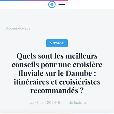
Accueil
›
Voyage
VOYAGE
Quels sont les meilleurs
conseils pour une croisière
fluviale sur le Danube :
itinéraires et croisiéristes
recommandés ?
Lya
•
3 juin 2024
•
6 min de lecture