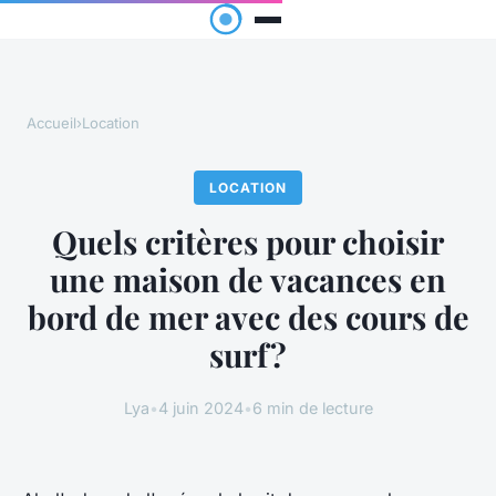
Accueil
›
Location
LOCATION
Quels critères pour choisir
une maison de vacances en
bord de mer avec des cours de
surf?
Lya
•
4 juin 2024
•
6 min de lecture