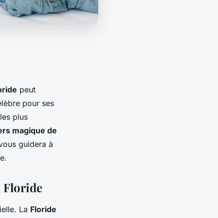
oride
peut
élèbre pour ses
les plus
ers magique de
e vous guidera à
e.
n Floride
elle. La
Floride