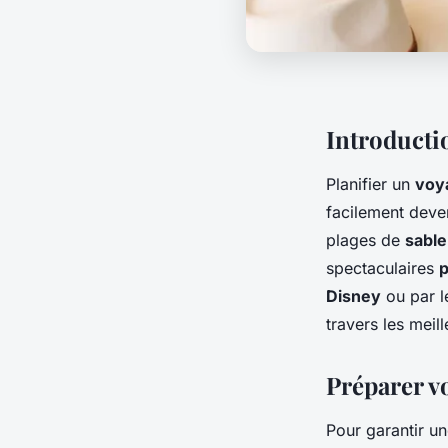
Introducti
Planifier un
voya
facilement deve
plages de
sable
spectaculaires
p
Disney
ou par 
travers les meil
Préparer vo
Pour garantir u