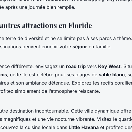
ée après une journée bien remplie.
autres attractions en Floride
e terre de diversité et ne se limite pas à ses parcs à thème
estinations peuvent enrichir votre
séjour
en famille.
ence différente, envisagez un
road trip
vers
Key West
. Sit
nis
, cette île est célèbre pour ses plages de
sable blanc
, s
aires et son ambiance détendue. Explorez les récifs corallie
rofitez simplement de l’atmosphère relaxante.
utre destination incontournable. Cette ville dynamique offre
s magnifiques et une vie nocturne vibrante. Visitez le quart
couvrez la cuisine locale dans
Little Havana
et profitez d