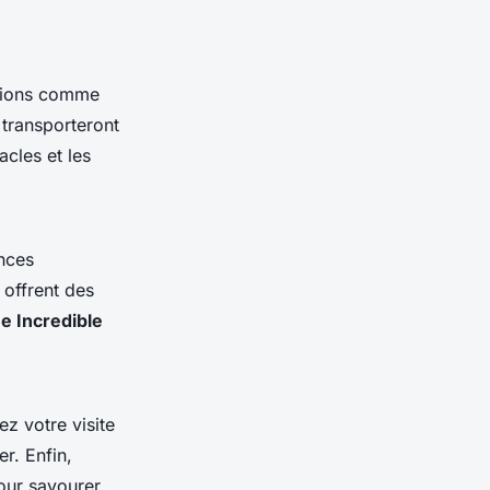
ctions comme
transporteront
acles et les
nces
offrent des
e Incredible
iez votre visite
r. Enfin,
ur savourer