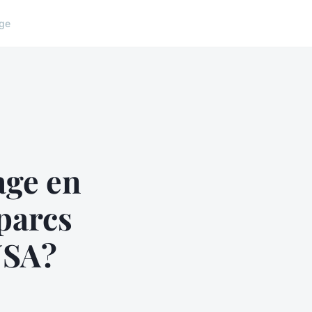
ge
age en
 parcs
 USA?