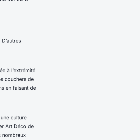
. D’autres
uée à l’extrémité
es couchers de
ns en faisant de
 une culture
ier Art Déco de
es nombreux