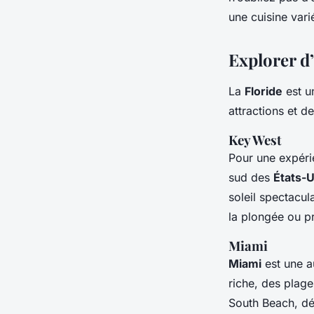
une cuisine vari
Explorer d’
La
Floride
est un
attractions et d
Key West
Pour une expéri
sud des
États-U
soleil spectacul
la plongée ou p
Miami
Miami
est une a
riche, des plage
South Beach, dé