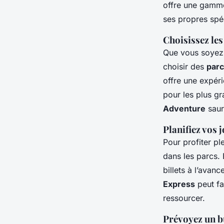
offre une gamm
ses propres spéc
Choisissez les
Que vous soyez
choisir des
par
offre une expér
pour les plus g
Adventure
saur
Planifiez vos 
Pour profiter p
dans les parcs. 
billets à l’avan
Express
peut fa
ressourcer.
Prévoyez un b