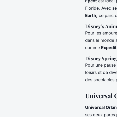
Epcot
est idéal 
Floride. Avec se
Earth
, ce parc 
Disney’s Ani
Pour les amoure
dans le monde a
comme
Expedit
Disney Spring
Pour une pause
loisirs et de di
des spectacles 
Universal 
Universal Orla
ses deux parcs 