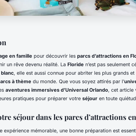
on
ge en famille
pour découvrir les
parcs d’attractions en Fl
nir un rêve devenu réalité. La
Floride
n’est pas seulement c
 blanc
, elle est aussi connue pour abriter les plus grands et 
arcs à thème
du monde. Que vous soyez attirés par l’
univ
les
aventures immersives d’Universal Orlando
, cet articl
leures pratiques pour préparer votre
séjour
en toute quiétud
tre séjour dans les parcs d’attractions e
ne expérience mémorable, une bonne préparation est essenti