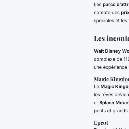
Les
parcs d’att
compte des
pri
spéciales et les
Les incont
Walt Disney Wo
complexe de 11
une expérience 
Magic Kingd
Le
Magic King
les rêves devie
et
Splash Moun
petits et grands.
Epcot