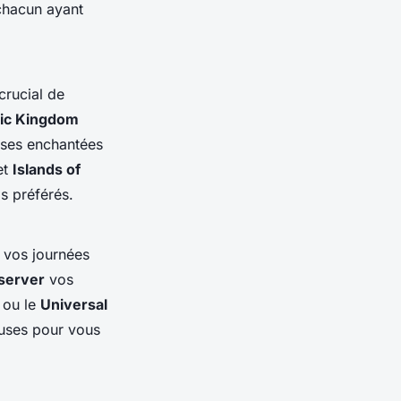
chacun ayant
t crucial de
ic Kingdom
ises enchantées
et
Islands of
s préférés.
e vos journées
server
vos
ou le
Universal
auses pour vous