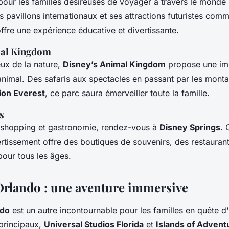
pour les familles désireuses de voyager à travers le monde s
s pavillons internationaux et ses attractions futuristes com
offre une expérience éducative et divertissante.
mal Kingdom
ux de la nature,
Disney’s Animal Kingdom
propose une imm
nimal. Des safaris aux spectacles en passant par les mont
ion Everest
, ce parc saura émerveiller toute la famille.
s
 shopping et gastronomie, rendez-vous à
Disney Springs
. 
vertissement offre des boutiques de souvenirs, des restauran
pour tous les âges.
Orlando : une aventure immersive
ndo
est un autre incontournable pour les familles en quête d
principaux,
Universal Studios Florida
et
Islands of Advent