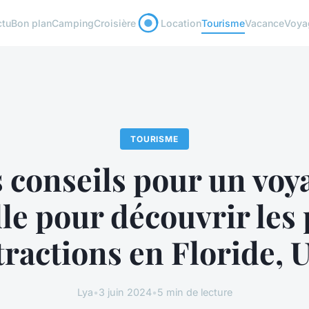
ctu
Bon plan
Camping
Croisière
Location
Tourisme
Vacance
Voya
TOURISME
 conseils pour un voy
le pour découvrir les
tractions en Floride,
Lya
•
3 juin 2024
•
5 min de lecture