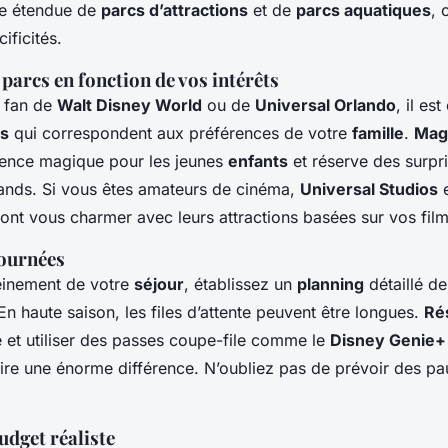
e étendue de
parcs d’attractions
et de
parcs aquatiques
, 
ificités.
 parcs en fonction de vos intérêts
 fan de
Walt Disney World
ou de
Universal Orlando
, il es
cs
qui correspondent aux préférences de votre
famille
.
Mag
ience magique pour les jeunes
enfants
et réserve des surpr
rands. Si vous êtes amateurs de cinéma,
Universal Studios
ont vous charmer avec leurs attractions basées sur vos film
journées
leinement de votre
séjour
, établissez un
planning
détaillé d
En haute saison, les files d’attente peuvent être longues.
Ré
ce et utiliser des passes coupe-file comme le
Disney Genie+
ire une énorme différence. N’oubliez pas de prévoir des p
udget réaliste