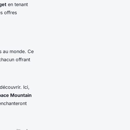
get
en tenant
s offres
res au monde. Ce
chacun offrant
écouvrir. Ici,
pace Mountain
 enchanteront