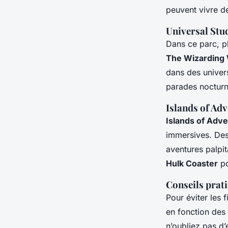
peuvent vivre d
Universal Stu
Dans ce parc, p
The Wizarding 
dans des univers
parades nocturn
Islands of Ad
Islands of Adv
immersives. D
aventures palpi
Hulk Coaster
po
Conseils prat
Pour éviter les 
en fonction des
n’oubliez pas d