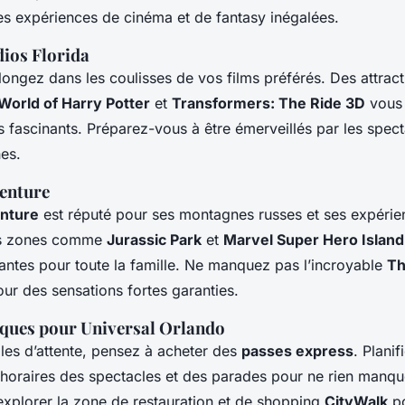
es expériences de cinéma et de fantasy inégalées.
dios Florida
longez dans les coulisses de vos films préférés. Des attra
World of Harry Potter
et
Transformers: The Ride 3D
vous 
 fascinants. Préparez-vous à être émerveillés par les spect
es.
venture
enture
est réputé pour ses montagnes russes et ses expérie
es zones comme
Jurassic Park
et
Marvel Super Hero Island
tantes pour toute la famille. Ne manquez pas l’incroyable
Th
ur des sensations fortes garanties.
iques pour Universal Orlando
files d’attente, pensez à acheter des
passes express
. Planif
 horaires des spectacles et des parades pour ne rien manque
’explorer la zone de restauration et de shopping
CityWalk
po