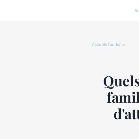
A
Accueil
›
Tourisme
Quels
famil
d'at