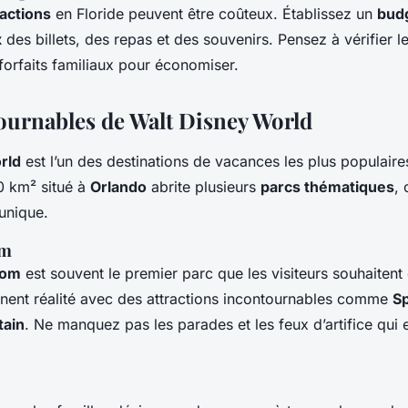
ractions
en Floride peuvent être coûteux. Établissez un
bud
x
des billets, des repas et des souvenirs. Pensez à vérifier le
 forfaits familiaux pour économiser.
ournables de Walt Disney World
rld
est l’un des destinations de vacances les plus populai
0 km² situé à
Orlando
abrite plusieurs
parcs thématiques
, 
unique.
om
dom
est souvent le premier parc que les visiteurs souhaitent d
nnent réalité avec des attractions incontournables comme
S
tain
. Ne manquez pas les parades et les feux d’artifice qui