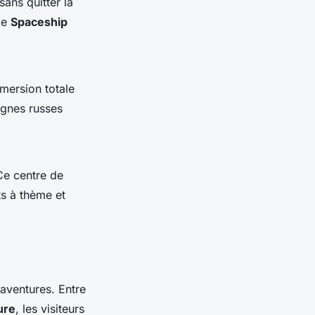
ans quitter la
me
Spaceship
ersion totale
agnes russes
Ce centre de
ts à thème et
'aventures. Entre
ure
, les visiteurs