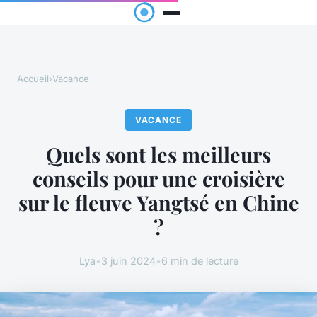
Accueil
›
Vacance
VACANCE
Quels sont les meilleurs
conseils pour une croisière
sur le fleuve Yangtsé en Chine
?
Lya
•
3 juin 2024
•
6 min de lecture